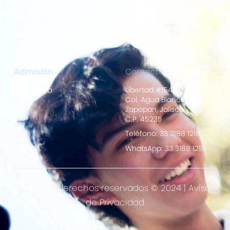
Inicio
Vida DiME
Somos DiME
Blog
Estudia en DiME
Mi DiME
Admisión
Contacto
Contacto
Libertad #1542
Col. Agua Blanca,
Zapopan, Jalisco.
C.P. 45235
Teléfono: 33 3188 1218
WhatsApp: 33 3188 1218
Todos lo derechos reservados © 2024 |
Aviso
de Privacidad