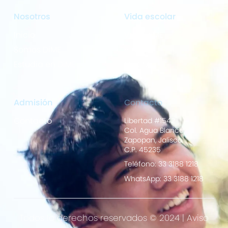
Nosotros
Vida escolar
Inicio
Vida DiME
Somos DiME
Blog
Estudia en DiME
Mi DiME
Admisión
Contacto
Contacto
Libertad #1542
Col. Agua Blanca,
Zapopan, Jalisco.
C.P. 45235
Teléfono: 33 3188 1218
WhatsApp: 33 3188 1218
Todos lo derechos reservados © 2024 |
Aviso