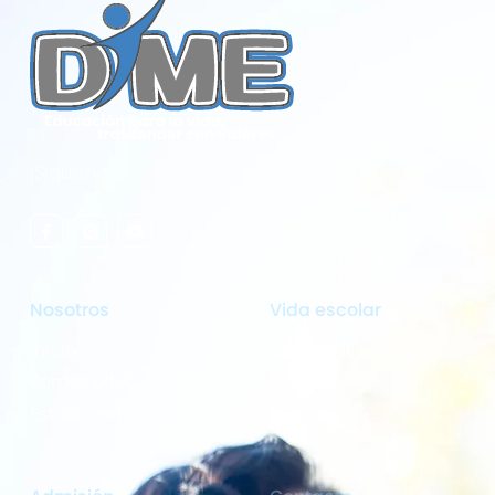
¡Síguenos!
Nosotros
Vida escolar
Inicio
Vida DiME
Somos DiME
Blog
Estudia en DiME
Mi DiME