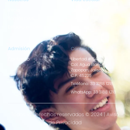
Inicio
Vida DiME
Somos DiME
Blog
Estudia en DiME
Mi DiME
Admisión
Contacto
Contacto
Libertad #1542
Col. Agua Blanca,
Zapopan, Jalisco.
C.P. 45235
Teléfono: 33 3188 1218
WhatsApp: 33 3188 1218
Todos lo derechos reservados © 2024 |
Aviso
de Privacidad